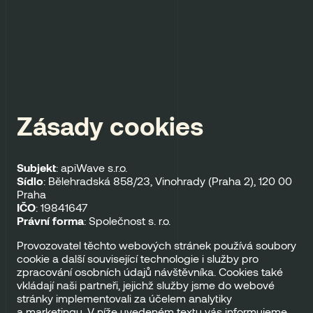
Zásady cookies
Subjekt
: apiWave s.r.o.
Sídlo
: Bělehradská 858/23, Vinohrady (Praha 2), 120 00
Praha
IČO
: 19841647
Právní forma
: Společnost s. r.o.
Provozovatel těchto webových stránek používá soubory
cookie a další související technologie i služby pro
zpracování osobních údajů návštěvníka. Cookies také
vkládají naši partneři, jejichž služby jsme do webové
stránky implementovali za účelem analytiky
a marketingu. V níže uvedeném textu vás informujeme