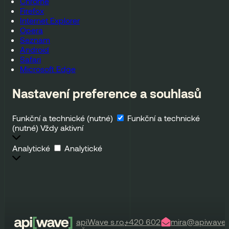
Chrome
Firefox
Internet Explorer
Opera
Seznam
Android
Safari
Microsoft Edge
Nastavení preference a souhlasů
Funkční a technické (nutné)
Funkční a technické
(nutné)
Vždy aktivní
Analytické
Analytické
apiWave s.r.o.,
+420 602
mira@apiwave.