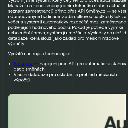
Manažer na konci směny jedním kliknutím stáhne aktuální
seznam zaměstnanců přímo přes API Směny.cz — se všem
odpracovanými hodinami. Zadá celkovou částku dýšek za
večer a systém ji automaticky rozpočítá mezi zaměstnanc
podle jejich hodinového podílu. Pokud je potřeba výjimka
nebo ruční úprava, systém ji umožňuje. Výsledky se uloží d
databáze, která slouží jako základ pro měsíční mzdové
výpočty.
Využité nástroje a technologie:
Směny.cz
— napojení přes API pro automatické stahová
dat o směnách
Vlastní databáze pro ukládání a přehled měsíčních
výpočtů