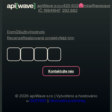
apiWave s.r.o.,
+420 602
mira@apiwave.
IČ: 19841647
292 882
Domů
Služby
Hodnoty
Recenze
Realizované projekty
Náš tým
Kontaktujte nás
© 2026 apiWave s.r.o. | Vytvořeno a hostováno
u
DIGITREE
|
Obchodní podmínky