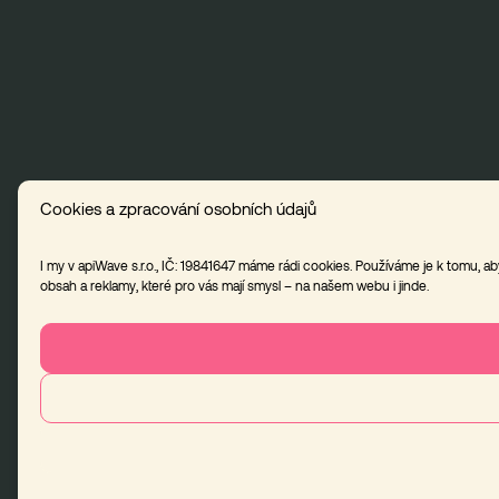
Cookies a zpracování osobních údajů
I my v apiWave s.r.o., IČ: 19841647 máme rádi cookies. Používáme je k tomu, 
obsah a reklamy, které pro vás mají smysl – na našem webu i jinde.