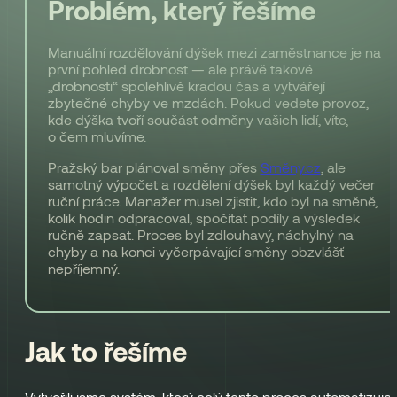
Problém, který řešíme
Manuální rozdělování dýšek mezi zaměstnance je na
první pohled drobnost — ale právě takové
„drobnosti“ spolehlivě kradou čas a vytvářejí
zbytečné chyby ve mzdách. Pokud vedete provoz,
kde dýška tvoří součást odměny vašich lidí, víte,
o čem mluvíme.
Pražský bar plánoval směny přes
Směny.cz
, ale
samotný výpočet a rozdělení dýšek byl každý večer
ruční práce. Manažer musel zjistit, kdo byl na směně,
kolik hodin odpracoval, spočítat podíly a výsledek
ručně zapsat. Proces byl zdlouhavý, náchylný na
chyby a na konci vyčerpávající směny obzvlášť
nepříjemný.
Jak to řešíme
Vytvořili jsme systém, který celý tento proces automatizuje.