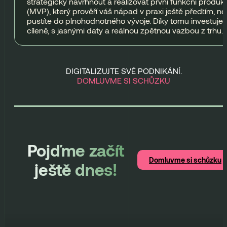
strategicky navrhnout a realizovat první funkční produkt
(MVP), který prověří váš nápad v praxi ještě předtím, ne
pustíte do plnohodnotného vývoje. Díky tomu investujet
cíleně, s jasnými daty a reálnou zpětnou vazbou z trhu.
DIGITALIZUJTE SVÉ PODNIKÁNÍ.
DOMLUVME SI SCHŮZKU
Pojďme začít
Domluvme si schůzku
ještě dnes!